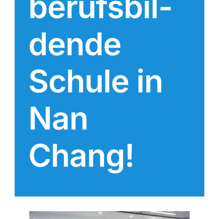
berufs­bil­
den­de
Schule in
Nan
Chang!