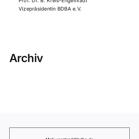
Prof. Dr. B. Kreis-Engelhradt
Vize­prä­si­den­tin BDBA e.V.
Archiv