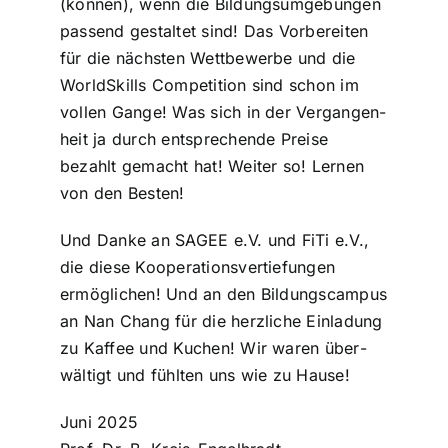
(können), wenn die Bil­dungs­um­ge­bun­gen
passend gestaltet sind! Das Vor­be­rei­ten
für die nächsten Wett­be­wer­be und die
World­S­kills Com­pe­ti­ti­on sind schon im
vollen Gange! Was sich in der Ver­gan­gen­
heit ja durch ent­spre­chen­de Preise
bezahlt gemacht hat! Weiter so! Lernen
von den Besten!
Und Danke an SAGEE e.V. und FiTi e.V.,
die diese Koope­ra­ti­ons­ver­tie­fun­gen
ermög­li­chen! Und an den Bil­dungs­cam­pus
an Nan Chang für die herzliche Einladung
zu Kaffee und Kuchen! Wir waren über­
wäl­tigt und fühlten uns wie zu Hause!
Juni 2025