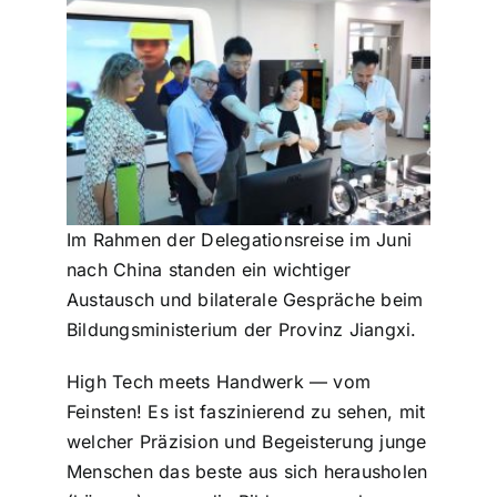
Im Rahmen der Dele­ga­ti­ons­rei­se im Juni
nach China standen ein wichtiger
Austausch und bila­te­ra­le Gespräche beim
Bil­dungs­mi­nis­te­ri­um der Provinz Jiangxi.
High Tech meets Handwerk — vom
Feinsten! Es ist fas­zi­nie­rend zu sehen, mit
welcher Präzision und Begeis­te­rung junge
Menschen das beste aus sich her­aus­ho­len