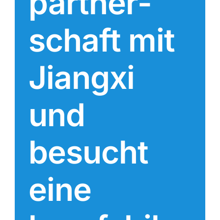
part­ner­
schaft mit
Jiangxi
und
besucht
eine