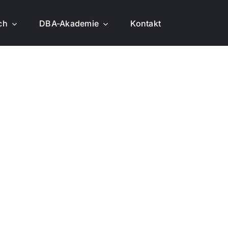
ich
DBA-Akademie
Kontakt
­aus­bil­der e.V.
enen beruf­li­
m Herzen lieg