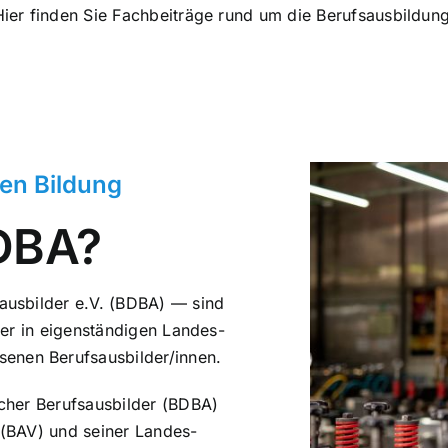
ier finden Sie Fach­bei­trä­ge rund um die Berufs­aus­bil­dun
chen Bildung
DBA?
aus­bil­der e.V. (BDBA) — sind
der in eigen­stän­di­gen Lan­des­
­se­nen Berufsausbilder/innen.
her Berufs­aus­bil­der (BDBA)
de (BAV) und seiner Lan­des­