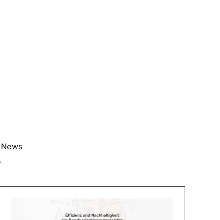
en News
.