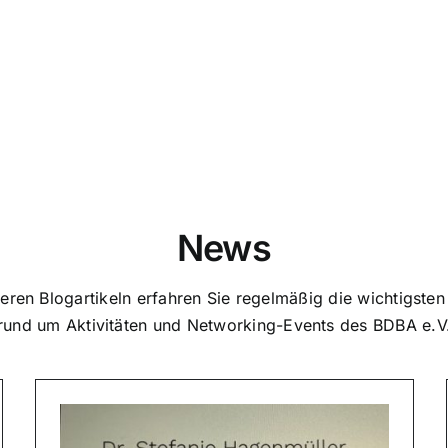
News
eren Blog­ar­ti­keln erfahren Sie regel­mä­ßig die wich­tigs­t
rund um Akti­vi­tä­ten und Networking-Events des BDBA e.V