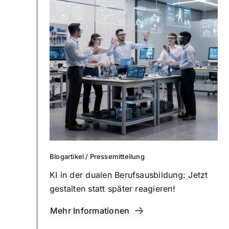
Blog­ar­ti­kel
/
Pres­se­mit­tei­lung
KI in der dualen Berufs­aus­bil­dung: Jetzt
gestalten statt später reagieren!
Mehr Infor­ma­tio­nen