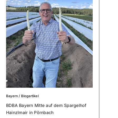
Bayern
/
Blog­ar­ti­kel
BDBA Bayern Mitte auf dem Spar­gel­hof
Hainz­l­mair in Pörnbach