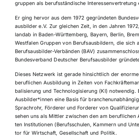
grup­pen als berufs­stän­di­sche Inter­es­sen­ver­tre­tung 
Er ging hervor aus dem 1972 gegrün­de­ten Bun­des­ver
aus­bil­der e.V. Zur gleichen Zeit, in den Jahren 197
landab in Baden-Württemberg, Bayern, Berlin, Bre
Westfalen Gruppen von Berufs­aus­bil­dern, die sich a
Berufsausbilder-Verbänden (BAV) zusam­men­schlos­
Bun­des­ver­band Deutscher Berufs­aus­bil­der gründet
Dieses Netzwerk ist gerade hin­sicht­lich der enormen 
beruf­li­chen Aus­bil­dung in Zeiten von Fach­kräf­te­man
ba­li­sie­rung und Tech­no­lo­gi­sie­rung (KI) notwendig
Ausbilder*innen eine Basis für bran­chen­un­ab­hän­gi
Sprach­rohr, Förderer und Forderer von Qua­li­fi­zie­ru
sehen uns als Mittler zwischen den am beruf­li­chen Au
ten Insti­tu­tio­nen (Berufs­schu­len, Kammern und Unte
tor für Wirt­schaft, Gesell­schaft und Politik.