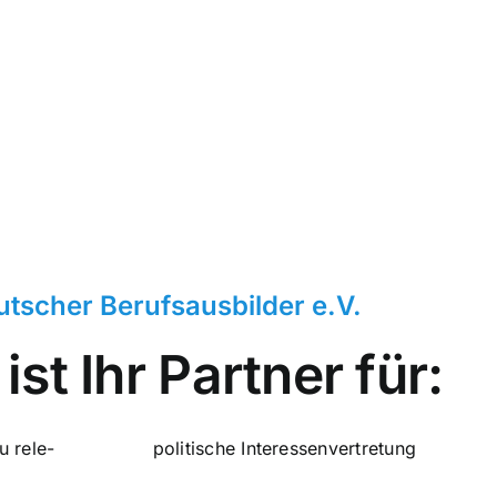
tscher Berufs­aus­bil­der e.V.
st Ihr Partner für:
zu rele­
poli­ti­sche Inter­es­sen­ver­tre­tung