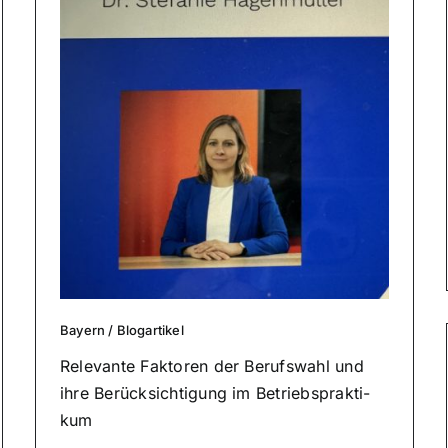
Bayern
/
Blog­ar­ti­kel
Relevante Faktoren der Berufs­wahl und
ihre Berück­sich­ti­gung im Betriebs­prak­ti­
kum