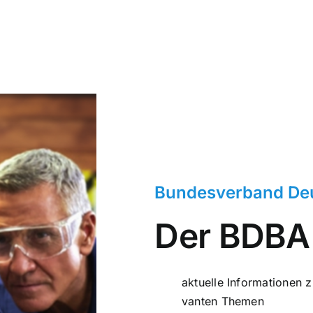
Bun­des­ver­band Deu
Der BDBA i
aktuelle Infor­ma­tio­nen 
van­ten Themen