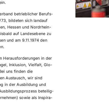
ein.
­band betrieb­li­cher Berufs­
2/73, bildeten sich landauf
men, Hessen und Nordrhein-
lsbald auf Lan­des­ebe­ne zu
sen und am 9.11.1974 den
en.
Her­aus­for­de­run­gen in der
­gel, Inklusion, Vielfalt, Glo­
. Bei uns finden die
­gen Austausch, wir sind
ng in der Aus­bil­dung und
s­bil­dungs­pro­zess betei­lig­
r­neh­men) sowie als Inspi­ra­