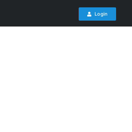
Login
che
t