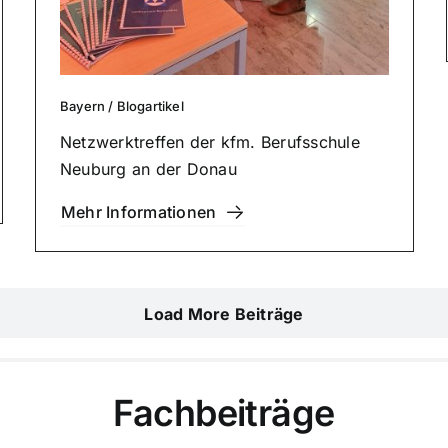
Bayern
/
Blog­ar­ti­kel
Netz­werktref­fen der kfm. Berufs­schu­le
Neuburg an der Donau
Mehr Infor­ma­tio­nen
Load More Beiträge
Fach­bei­trä­ge