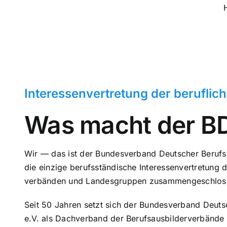
H
Inter­es­sen­ver­tre­tung der beruf­li­
Was macht der B
Wir — das ist der Bun­des­ver­band Deutscher Berufs­
die einzige berufs­stän­di­sche Inter­es­sen­ver­tre­tung 
ver­bän­den und Lan­des­grup­pen zusam­men­ge­schlos
Seit 50 Jahren setzt sich der Bun­des­ver­band Deutsc
e.V. als Dach­ver­band der Berufs­aus­bil­der­ver­bän­