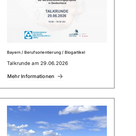
Bayern
/
Berufs­ori­en­tie­rung
/
Blog­ar­ti­kel
Talkrunde am 29.06.2026
Mehr Infor­ma­tio­nen