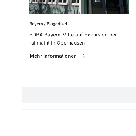
Bayern
/
Blog­ar­ti­kel
BDBA Bayern Mitte auf Exkursion bei
railmaint in Ober­hau­sen
Mehr Infor­ma­tio­nen