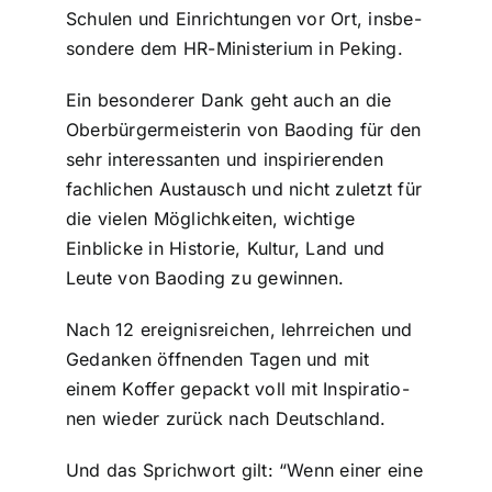
Schulen und Ein­rich­tun­gen vor Ort, ins­be­
son­de­re dem HR-Ministerium in Peking.
Ein beson­de­rer Dank geht auch an die
Ober­bür­ger­meis­te­rin von Baoding für den
sehr inter­es­san­ten und inspi­rie­ren­den
fach­li­chen Austausch und nicht zuletzt für
die vielen Mög­lich­kei­ten, wichtige
Einblicke in Historie, Kultur, Land und
Leute von Baoding zu gewinnen.
Nach 12 ereig­nis­rei­chen, lehr­rei­chen und
Gedanken öffnenden Tagen und mit
einem Koffer gepackt voll mit Inspi­ra­tio­
nen wieder zurück nach Deutsch­land.
Und das Sprich­wort gilt: “Wenn einer eine