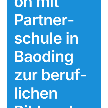
on mit
Part­ner­
schu­le in
Baoding
zur beruf­
li­chen