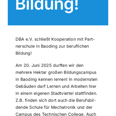
Bildung!
DBA e.V. schließt Koope­ra­ti­on mit Part­
ner­schu­le in Baoding zur beruf­li­chen
Bildung!
Am 20. Juni 2025 durften wir den
mehrere Hektar großen Bil­dungs­cam­pus
in Baoding kennen lernen! In moderns­ten
Gebäuden darf Lernen und Arbeiten hier
in einem eigenen Stadt­vier­tel statt­fin­den.
Z.B. finden sich dort auch die Berufs­bil­
den­de Schule für Mecha­tro­nik und der
Campus des Tech­ni­schen College. Auch