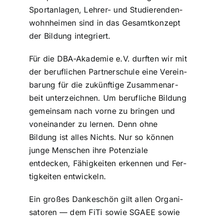
Sport­an­la­gen, Lehrer- und Stu­die­ren­den­
wohn­hei­men sind in das Gesamt­kon­zept
der Bildung inte­griert.
Für die DBA-Akademie e.V. durften wir mit
der beruf­li­chen Part­ner­schu­le eine Ver­ein­
ba­rung für die zukünf­ti­ge Zusam­men­ar­
beit unter­zeich­nen. Um beruf­li­che Bildung
gemeinsam nach vorne zu bringen und
von­ein­an­der zu lernen. Denn ohne
Bildung ist alles Nichts. Nur so können
junge Menschen ihre Poten­zia­le
entdecken, Fähig­kei­ten erkennen und Fer­
tig­kei­ten ent­wi­ckeln.
Ein großes Dan­ke­schön gilt allen Orga­ni­
sa­to­ren — dem FiTi sowie SGAEE sowie