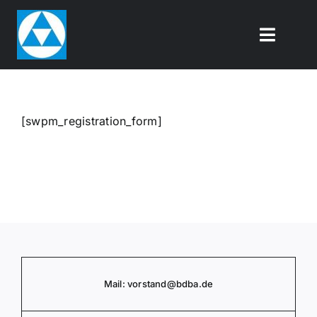
Zum
Inhalt
Toggle
springen
Naviga
Über uns
[swpm_registration_form]
Mit­glie­der­be­reich
DBA-Akademie
Kontakt
Mail:
vorstand
@bdba.de