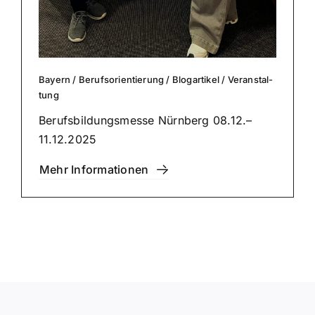
Bayern
/
Berufs­ori­en­tie­rung
/
Blog­ar­ti­kel
/
Ver­an­stal­
tung
Berufs­bil­dungs­mes­se Nürnberg 08.12.–
11.12.2025
Mehr Infor­ma­tio­nen