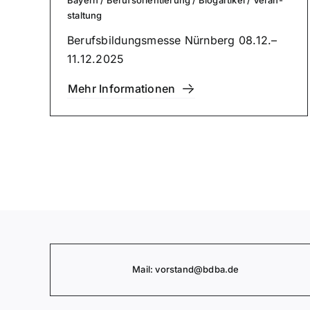
stal­tung
Berufs­bil­dungs­mes­se Nürnberg 08.12.–
11.12.2025
Mehr Infor­ma­tio­nen
Mail:
vorstand
@bdba.de