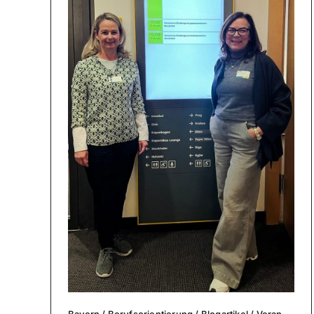
Bayern
/
Berufs­ori­en­tie­rung
/
Blog­ar­ti­kel
/
Ver­an­