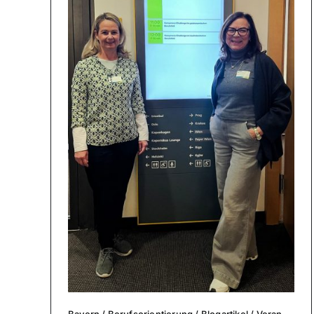
Bayern
/
Berufs­ori­en­tie­rung
/
Blog­ar­ti­kel
/
Ver­an­