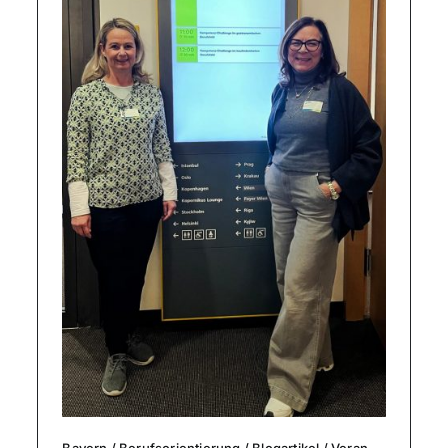
Bayern
/
Berufs­ori­en­tie­rung
/
Blog­ar­ti­kel
/
Ver­an­