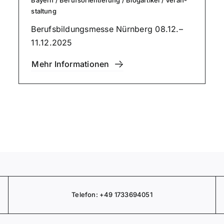
stal­tung
Berufs­bil­dungs­mes­se Nürnberg 08.12.–
11.12.2025
Mehr Infor­ma­tio­nen
Telefon:
+49 1733694051