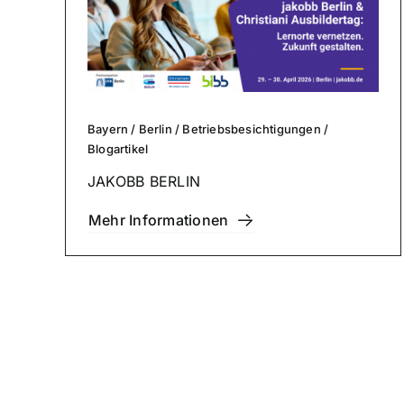
Bayern
/
Berlin
/
Betriebs­be­sich­ti­gun­gen
/
Blog­ar­ti­kel
JAKOBB BERLIN
Mehr Infor­ma­tio­nen