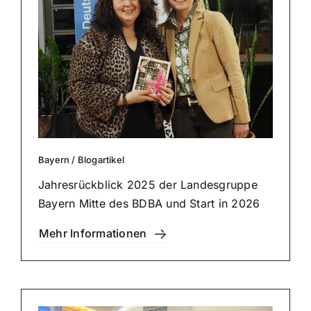
Bayern
/
Blog­ar­ti­kel
Jah­res­rück­blick 2025 der Lan­des­grup­pe
Bayern Mitte des BDBA und Start in 2026
Mehr Infor­ma­tio­nen