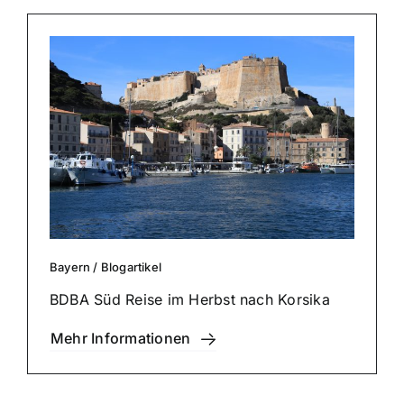
Bayern
/
Blog­ar­ti­kel
BDBA Süd Reise im Herbst nach Korsika
Mehr Infor­ma­tio­nen