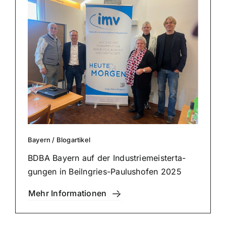
Bayern
/
Blog­ar­ti­kel
BDBA Bayern auf der Indus­trie­meis­ter­ta­
gun­gen in Beilngries-Paulushofen 2025
Mehr Infor­ma­tio­nen