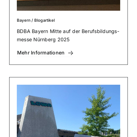
Bayern
/
Blog­ar­ti­kel
BDBA Bayern Mitte auf der Berufs­bil­dungs­
mes­se Nürnberg 2025
Mehr Infor­ma­tio­nen