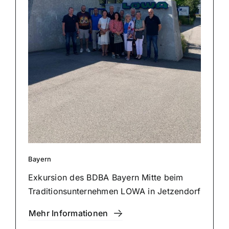
Bayern
Exkursion des BDBA Bayern Mitte beim
Tra­di­ti­ons­un­ter­neh­men LOWA in Jet­zen­dorf
Mehr Infor­ma­tio­nen