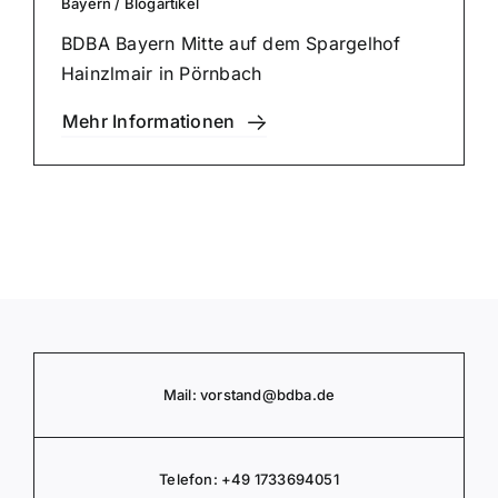
Bayern
/
Blog­ar­ti­kel
BDBA Bayern Mitte auf dem Spar­gel­hof
Hainz­l­mair in Pörnbach
Mehr Infor­ma­tio­nen
Mail:
vorstand
@bdba.de
Telefon:
+49 1733694051