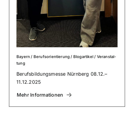
Bayern
/
Berufs­ori­en­tie­rung
/
Blog­ar­ti­kel
/
Ver­an­stal­
tung
Berufs­bil­dungs­mes­se Nürnberg 08.12.–
11.12.2025
Mehr Infor­ma­tio­nen