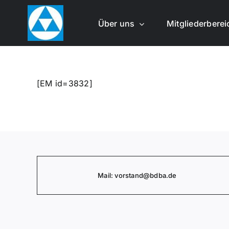
Zum
Inhalt
Über uns
Mit­glie­der­be­re
springen
[EM id=3832]
Mail:
vorstand
@bdba.de