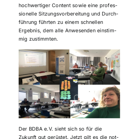
hoch­wer­ti­ger Content sowie eine pro­fes­
sio­nel­le Sit­zungs­vor­be­rei­tung und Durch­
füh­rung führten zu einem schnellen
Ergebnis, dem alle Anwe­sen­den ein­stim­
mig zustimm­ten.
Der BDBA e.V. sieht sich so für die
Zukunft gut gerüstet. Jetzt gilt es die not­