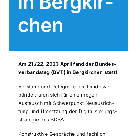
in Berg­kir­
chen
Am 21./22. 2023 April fand der Bun­des­
ver­bands­tag (BVT) in Berg­kir­chen statt!
Vorstand und Dele­gier­te der Lan­des­ver­
bän­de trafen sich für einen regen
Austausch mit Schwer­punkt Neu­aus­rich­
tung und Umsetzung der Digi­ta­li­sie­rungs­
stra­te­gie des BDBA.
Kon­struk­ti­ve Gespräche und fachlich