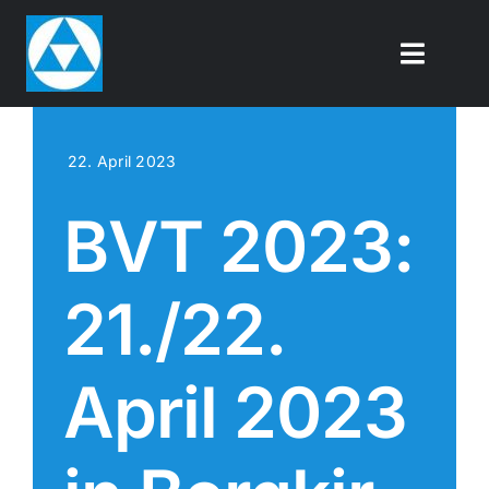
Zum
Inhalt
Toggle
springen
Naviga
Über uns
22. April 2023
Mit­glie­der­be­reich
BVT 2023:
DBA-Akademie
21./22.
Kontakt
April 2023