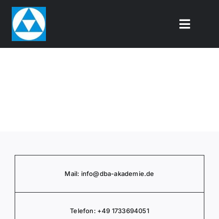
Zum
Inhalt
Toggle
springen
Naviga
Über uns
Mit­glie­der­be­reich
DBA-Akademie
Kontakt
Mail:
info@dba-akademie.de
Telefon:
+49
1733694051