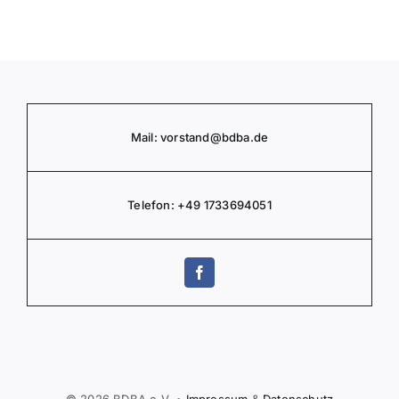
Mail:
vorstand
@bdba.de
Telefon:
+49 1733694051
© 2026 BDBA e.V. •
Impressum
&
Daten­schutz