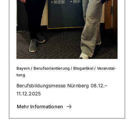
Bayern
/
Berufs­ori­en­tie­rung
/
Blog­ar­ti­kel
/
Ver­an­stal­
tung
Berufs­bil­dungs­mes­se Nürnberg 08.12.–
11.12.2025
Mehr Infor­ma­tio­nen