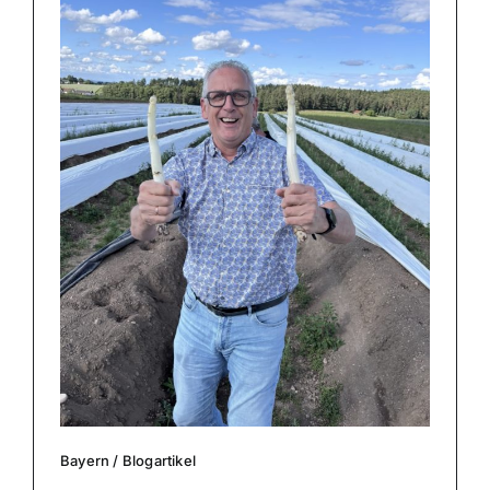
Bayern
/
Blog­ar­ti­kel