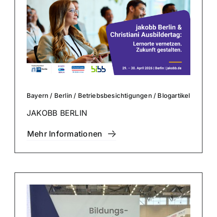
Bayern
/
Berlin
/
Betriebs­be­sich­ti­gun­gen
/
Blog­ar­ti­kel
JAKOBB BERLIN
Mehr Infor­ma­tio­nen