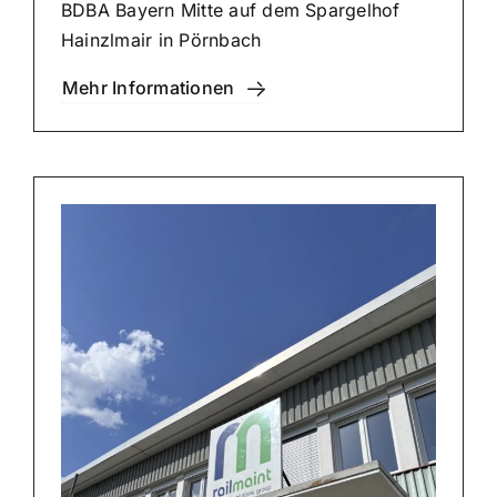
BDBA Bayern Mitte auf dem Spar­gel­hof
Hainz­l­mair in Pörnbach
Mehr Infor­ma­tio­nen