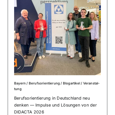
Bayern
/
Berufs­ori­en­tie­rung
/
Blog­ar­ti­kel
/
Ver­an­stal­
tung
Berufs­ori­en­tie­rung in Deutsch­land neu
denken — Impulse und Lösungen von der
DIDACTA 2026