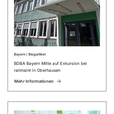
Bayern
/
Blog­ar­ti­kel
BDBA Bayern Mitte auf Exkursion bei
railmaint in Ober­hau­sen
Mehr Infor­ma­tio­nen